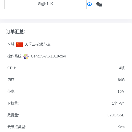
订单汇总：
区域:
天孚云-安徽节点
操作系统:
CentOS-7.6.1810-x64
CPU:
4核
内存:
64G
带宽:
10M
IP数量:
1个IPv4
数据盘:
320G SSD
云节点类型:
Kvm