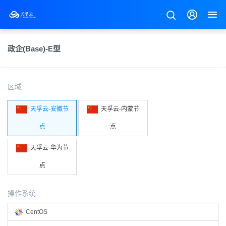
政企(Base)-E型
区域
天孚云-安徽节
天孚云-内蒙节
点
点
天孚云-华为节
点
操作系统
CentOS