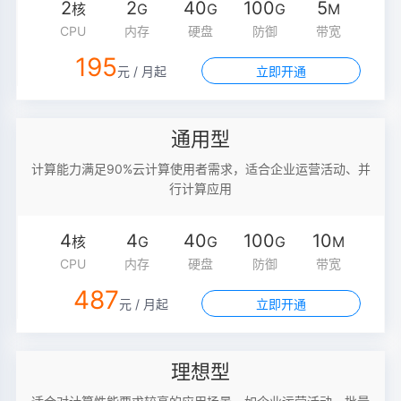
2
2
40
100
5
核
G
G
G
M
CPU
内存
硬盘
防御
带宽
195
元 / 月起
立即开通
通用型
计算能力满足90%云计算使用者需求，适合企业运营活动、并
行计算应用
4
4
40
100
10
核
G
G
G
M
CPU
内存
硬盘
防御
带宽
487
元 / 月起
立即开通
理想型