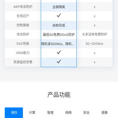
ARP攻击防护
x
全面隔离
在线过户
x
控制面板
x
自助完成
攻击防护
大多没有免费防护
最低5G免费DDoS防护
SSD性能
50~200M/s
随机读500M/s，随机写300M/s
OEM能力
x
资源监控告警
x
产品功能
储存
计算
管理
网络
安全
镜像