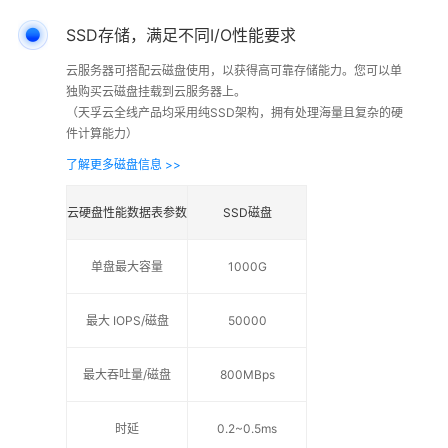
SSD存储，满足不同I/O性能要求
云服务器可搭配云磁盘使用，以获得高可靠存储能力。您可以单
独购买云磁盘挂载到云服务器上。
（天孚云全线产品均采用纯SSD架构，拥有处理海量且复杂的硬
件计算能力）
了解更多磁盘信息 >>
云硬盘性能数据表参数
SSD磁盘
单盘最大容量
1000G
最大 IOPS/磁盘
50000
最大吞吐量/磁盘
800MBps
时延
0.2~0.5ms