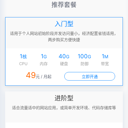
推荐套餐
入门型
适用于个人网站初始阶段并发访问量小，经济配置省钱适用，
两步购买方便快捷
1
1
40
100
1
核
G
G
G
M
CPU
内存
硬盘
防御
带宽
49
元 / 月起
立即开通
进阶型
适合流量适中的网站应用，或简单开发环境、代码存储库等